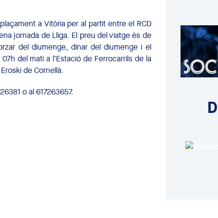
laçament a Vitòria per al partit entre el RCD
ena jornada de Lliga. El preu del viatge és de
orzar del diumenge, dinar del diumenge i el
 07h del matí a l’Estació de Ferrocarrils de la
 Eroski de Cornellà.
726381 o al 617263657.
D