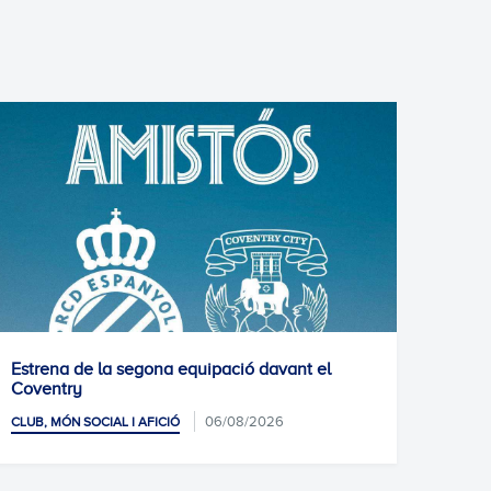
Estrena de la segona equipació davant el
El RC
Coventry
d'abo
06/08/2026
CLUB, MÓN SOCIAL I AFICIÓ
CLUB, 