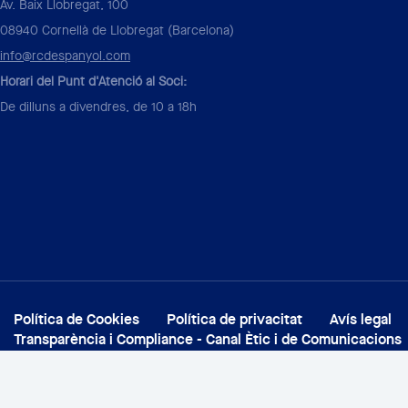
Av. Baix Llobregat, 100
08940 Cornellà de Llobregat (Barcelona)
info@rcdespanyol.com
Horari del Punt d'Atenció al Soci:
De dilluns a divendres, de 10 a 18h
Política de Cookies
Política de privacitat
Avís legal
Transparència i Compliance - Canal Ètic i de Comunicacions
© 2026 Pàgina Oficial RCD Espanyol de Barcelona S.A.D. Tots els dret