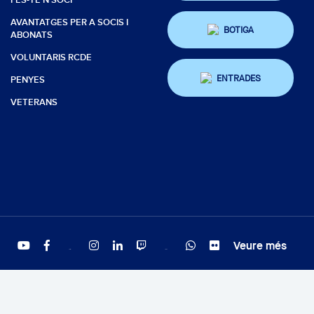
FES-TE'N SOCI
AVANTATGES PER A SOCIS I
BOTIGA
ABONATS
VOLUNTARIS RCDE
ENTRADES
PENYES
VETERANS
Veure més
Twitter
Tiktok