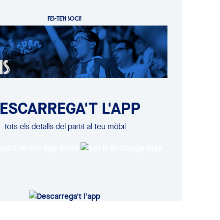
FES-TE'N SOCI!
ESCARREGA'T L'APP
Tots els detalls del partit al teu mòbil