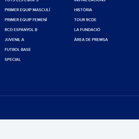
TOTS ELS EQUIPS
INSTAL·LACIONS
PRIMER EQUIP MASCULÍ
HISTÒRIA
PRIMER EQUIP FEMENÍ
TOUR RCDE
RCD ESPANYOL B
LA FUNDACIÓ
JUVENIL A
ÀREA DE PREMSA
FUTBOL BASE
SPECIAL
s reservats.