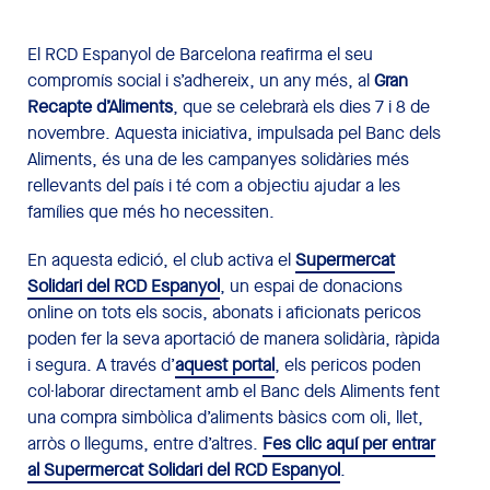
El RCD Espanyol de Barcelona reafirma el seu
compromís social i s’adhereix, un any més, al
Gran
Recapte d’Aliments
, que se celebrarà els dies 7 i 8 de
novembre. Aquesta iniciativa, impulsada pel Banc dels
Aliments, és una de les campanyes solidàries més
rellevants del país i té com a objectiu ajudar a les
famílies que més ho necessiten.
En aquesta edició, el club activa el
Supermercat
Solidari del RCD Espanyol
, un espai de donacions
online on tots els socis, abonats i aficionats pericos
poden fer la seva aportació de manera solidària, ràpida
i segura. A través d’
aquest portal
, els pericos poden
col·laborar directament amb el Banc dels Aliments fent
una compra simbòlica d’aliments bàsics com oli, llet,
arròs o llegums, entre d’altres.
Fes clic aquí per entrar
al Supermercat Solidari del RCD Espanyol
.