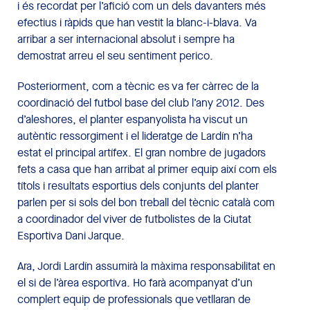
i és recordat per l’afició com un dels davanters més
efectius i ràpids que han vestit la blanc-i-blava. Va
arribar a ser internacional absolut i sempre ha
demostrat arreu el seu sentiment perico.
Posteriorment, com a tècnic es va fer càrrec de la
coordinació del futbol base del club l’any 2012. Des
d’aleshores, el planter espanyolista ha viscut un
autèntic ressorgiment i el lideratge de Lardín n’ha
estat el principal artífex. El gran nombre de jugadors
fets a casa que han arribat al primer equip així com els
títols i resultats esportius dels conjunts del planter
parlen per si sols del bon treball del tècnic català com
a coordinador del viver de futbolistes de la Ciutat
Esportiva Dani Jarque.
Ara, Jordi Lardín assumirà la màxima responsabilitat en
el si de l’àrea esportiva. Ho farà acompanyat d’un
complert equip de professionals que vetllaran de