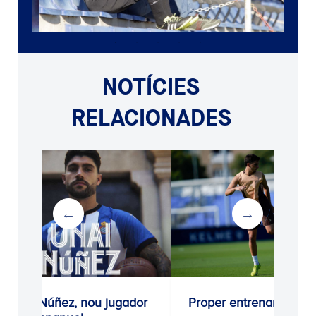
NOTÍCIES
RELACIONADES
i Núñez, nou jugador
Proper entrenament