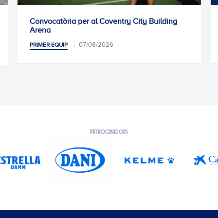
ry City Building
Entrenament previ
07/08/2026
PRIMER EQUIP
PATROCINADORS