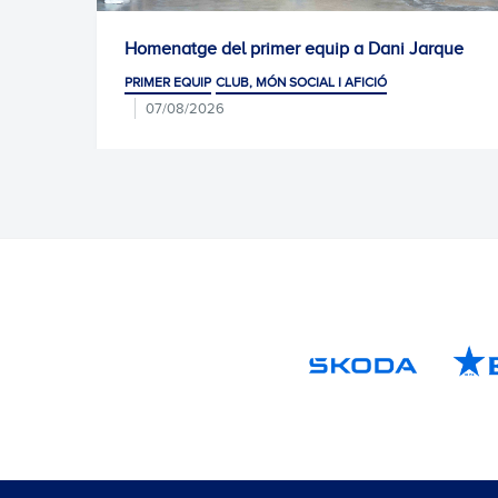
er equip a Dani Jarque
Convocatòria per al Covent
Arena
 SOCIAL I AFICIÓ
07/08/2026
PRIMER EQUIP