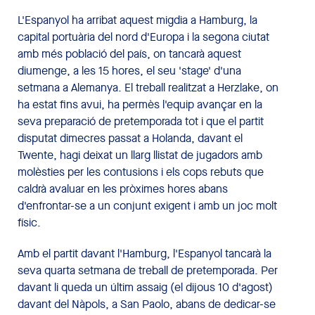
L'Espanyol ha arribat aquest migdia a Hamburg, la
capital portuària del nord d'Europa i la segona ciutat
amb més població del país, on tancarà aquest
diumenge, a les 15 hores, el seu 'stage' d'una
setmana a Alemanya. El treball realitzat a Herzlake, on
ha estat fins avui, ha permès l'equip avançar en la
seva preparació de pretemporada tot i que el partit
disputat dimecres passat a Holanda, davant el
Twente, hagi deixat un llarg llistat de jugadors amb
molèsties per les contusions i els cops rebuts que
caldrà avaluar en les pròximes hores abans
d'enfrontar-se a un conjunt exigent i amb un joc molt
físic.
Amb el partit davant l'Hamburg, l'Espanyol tancarà la
seva quarta setmana de treball de pretemporada. Per
davant li queda un últim assaig (el dijous 10 d'agost)
davant del Nàpols, a San Paolo, abans de dedicar-se