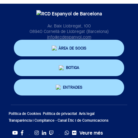
Av. Baix Llobregat, 100
08940 Cornellà de Llobregat (Barcelona)
info@rcdespanyol.com
ÀREA DE SOCIS
BOTIGA
ENTRADES
Política de Cookies
Política de privacitat
Avís legal
Transparència i Compliance - Canal Ètic i de Comunicacions
Veure més
Twitter
Tiktok