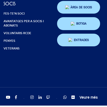
SOCIS
ÀREA DE SOCIS
FES-TE'N SOCI
AVANTATGES PER A SOCIS I
BOTIGA
ABONATS
VOLUNTARIS RCDE
ENTRADES
PENYES
VETERANS
Veure més
Twitter
Tiktok