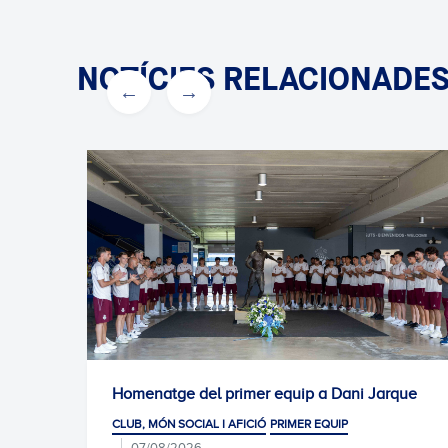
NOTÍCIES RELACIONADE
Homenatge del primer equip a Dani Jarque
Gran èxi
de sele
LUB, MÓN SOCIAL I AFICIÓ
PRIMER EQUIP
CLUB, MÓN
07/08/2026