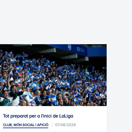
 a l'inici de LaLiga
Estrena de la segona 
Coventry
07/08/2026
I AFICIÓ
CLUB, MÓN SOCIAL I AFICIÓ