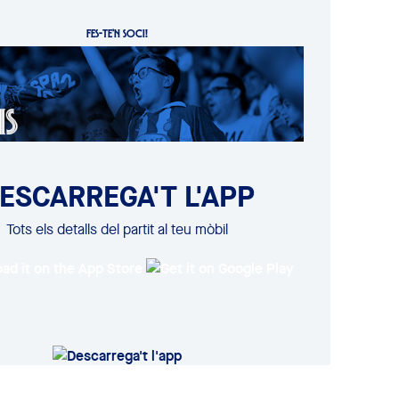
FES-TE'N SOCI!
ESCARREGA'T L'APP
Tots els detalls del partit al teu mòbil