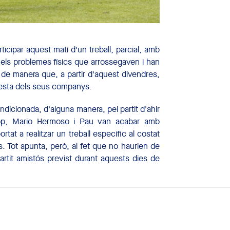
icipar aquest matí d'un treball, parcial, amb
 els problemes físics que arrossegaven i han
ó de manera que, a partir d'aquest divendres,
resta dels seus companys.
ondicionada, d'alguna manera, pel partit d'ahir
iop, Mario Hermoso i Pau van acabar amb
tat a realitzar un treball específic al costat
s. Tot apunta, però, al fet que no haurien de
partit amistós previst durant aquests dies de