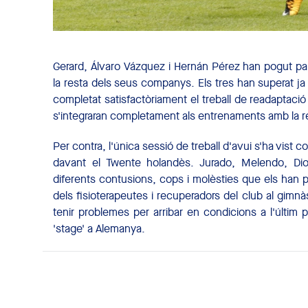
Gerard, Álvaro Vázquez i Hernán Pérez han pogut part
la resta dels seus companys. Els tres han superat ja
completat satisfactòriament el treball de readaptaci
s'integraran completament als entrenaments amb la 
Per contra, l'única sessió de treball d'avui s'ha vist c
davant el Twente holandès. Jurado, Melendo, D
diferents contusions, cops i molèsties que els han por
dels fisioterapeutes i recuperadors del club al gimnà
tenir problemes per arribar en condicions a l'últim 
'stage' a Alemanya.