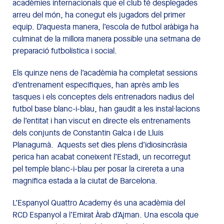
acadèmies internacionals que el club té desplegades
arreu del món, ha conegut els jugadors del primer
equip. D’aquesta manera, l’escola de futbol aràbiga ha
culminat de la millora manera possible una setmana de
preparació futbolística i social.
Els quinze nens de l’acadèmia ha completat sessions
d’entrenament específiques, han après amb les
tasques i els conceptes dels entrenadors nadius del
futbol base blanc-i-blau, han gaudit a les instal·lacions
de l’entitat i han viscut en directe els entrenaments
dels conjunts de Constantin Galca i de Lluís
Planagumà. Aquests set dies plens d’idiosincràsia
perica han acabat coneixent l’Estadi, un recorregut
pel temple blanc-i-blau per posar la cirereta a una
magnífica estada a la ciutat de Barcelona.
L’Espanyol Quattro Academy és una acadèmia del
RCD Espanyol a l’Emirat Àrab d’Ajman. Una escola que