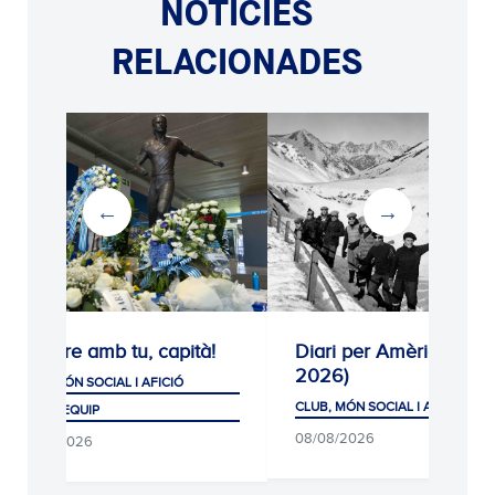
NOTÍCIES
RELACIONADES
tu, capità!
Diari per Amèrica (1926-
Hom
2026)
equ
AL I AFICIÓ
CLUB, MÓN SOCIAL I AFICIÓ
CLUB
PRIM
08/08/2026
07/0