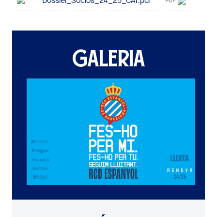
Dossier_Socios_24_25_CAT.pdf
PDF
GALERIA