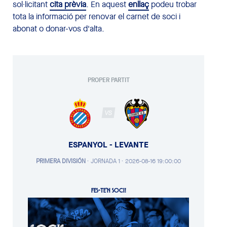
sol·licitant
cita prèvia
. En aquest
enllaç
podeu trobar
tota la informació per renovar el carnet de soci i
abonat o donar-vos d'alta.
PROPER PARTIT
VS
ESPANYOL - LEVANTE
PRIMERA DIVISIÓN
·
JORNADA 1 ·
2026-08-16 19:00:00
FES-TE'N SOCI!