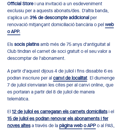
Official Store
i una invitació a un esdeveniment
exclusiu per a aquests abonats/des. D'altra banda,
s'aplica un
3% de descompte addicional
per
renovació mitjançant domiciliació bancària o pel
web
o APP.
Els
socis platins
amb més de 75 anys d'antiguitat al
Club tindran el carnet de soci gratuït o el seu valor a
descomptar de l'abonament.
A partir d'aquest dijous 4 de juliol i fins dissabte 6 es
podran inscriure per al
canvi de localitat
. El diumenge
7 de juliol s'enviaran les cites per al canvi online, que
es portaran a partir del 8 de juliol de manera
telemàtica.
El
12 de juliol es carregaran els carnets domiciliats
i el
15 de juliol es podran renovar els abonaments i fer
noves altes
a través de la
pàgina web
o APP
o al PAS,