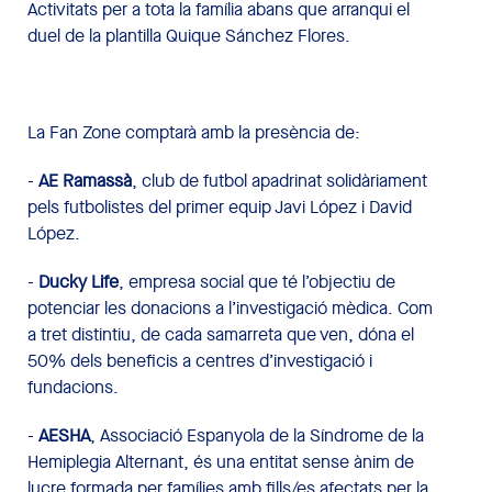
Activitats per a tota la família abans que arranqui el
duel de la plantilla Quique Sánchez Flores.
La Fan Zone comptarà amb la presència de:
-
AE Ramassà
, club de futbol apadrinat solidàriament
pels futbolistes del primer equip Javi López i David
López.
-
Ducky Life
, empresa social que té l’objectiu de
potenciar les donacions a l’investigació mèdica. Com
a tret distintiu, de cada samarreta que ven, dóna el
50% dels beneficis a centres d’investigació i
fundacions.
-
AESHA
, Associació Espanyola de la Síndrome de la
Hemiplegia Alternant, és una entitat sense ànim de
lucre formada per famílies amb fills/es afectats per la