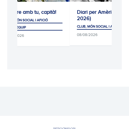
pre amb tu, capità!
Diari per Amèrica (1926-
2026)
 MÓN SOCIAL I AFICIÓ
CLUB, MÓN SOCIAL I AFICIÓ
ER EQUIP
08/08/2026
8/2026
PATROCINADORS