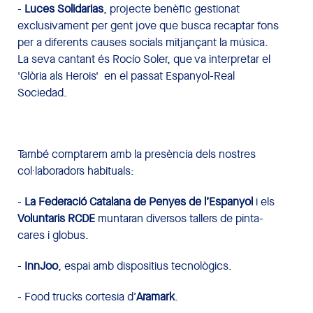
-
Luces Solidarias
, projecte benèfic gestionat
exclusivament per gent jove que busca recaptar fons
per a diferents causes socials mitjançant la música.
La seva cantant és Rocío Soler, que va interpretar el
'Glòria als Herois' en el passat Espanyol-Real
Sociedad.
També comptarem amb la presència dels nostres
col·laboradors habituals:
-
La Federació Catalana de Penyes de l’Espanyol
i els
Voluntaris RCDE
muntaran diversos tallers de pinta-
cares i globus.
-
InnJoo
, espai amb dispositius tecnològics.
- Food trucks cortesia d’
Aramark
.