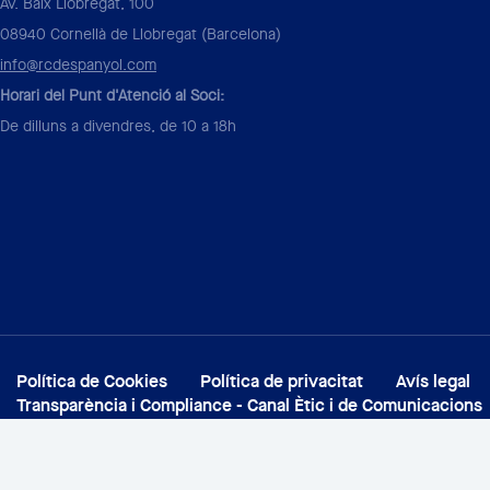
Av. Baix Llobregat, 100
08940 Cornellà de Llobregat (Barcelona)
info@rcdespanyol.com
Horari del Punt d'Atenció al Soci:
De dilluns a divendres, de 10 a 18h
Política de Cookies
Política de privacitat
Avís legal
Transparència i Compliance - Canal Ètic i de Comunicacions
© 2026 Pàgina Oficial RCD Espanyol de Barcelona S.A.D. Tots els dret