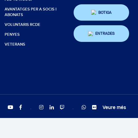
AVANTATGES PER A SOCIS I
BOTIGA
ABONATS
VOLUNTARIS RCDE
ENTRADES
PENYES
VETERANS
Veure més
Twitter
Tiktok