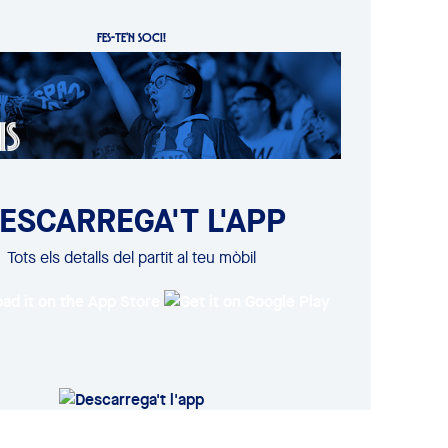
FES-TE'N SOCI!
ESCARREGA'T L'APP
Tots els detalls del partit al teu mòbil