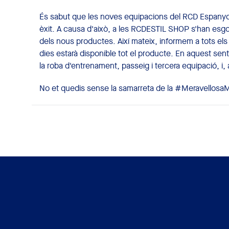
És sabut que les noves equipacions del RCD Espanyo
èxit. A causa d'això, a les RCDESTIL SHOP s'han esgot
dels nous productes. Així mateix, informem a tots els
dies estarà disponible tot el producte. En aquest sentit
la roba d'entrenament, passeig i tercera equipació, i, 
No et quedis sense la samarreta de la #MeravellosaM