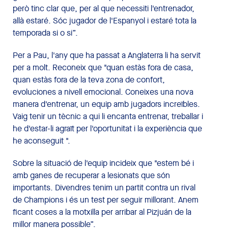
però tinc clar que, per al que necessiti l'entrenador,
allà estaré. Sóc jugador de l'Espanyol i estaré tota la
temporada si o si”.
Per a Pau, l'any que ha passat a Anglaterra li ha servit
per a molt. Reconeix que "quan estàs fora de casa,
quan estàs fora de la teva zona de confort,
evoluciones a nivell emocional. Coneixes una nova
manera d'entrenar, un equip amb jugadors increïbles.
Vaig tenir un tècnic a qui li encanta entrenar, treballar i
he d'estar-li agraït per l'oportunitat i la experiència que
he aconseguit ".
Sobre la situació de l'equip incideix que "estem bé i
amb ganes de recuperar a lesionats que són
importants. Divendres tenim un partit contra un rival
de Champions i és un test per seguir millorant. Anem
ficant coses a la motxilla per arribar al Pizjuán de la
millor manera possible”.