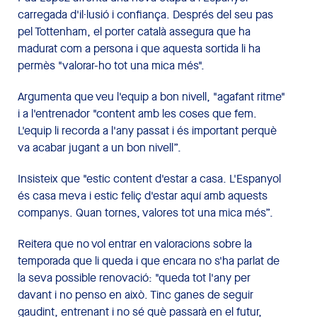
carregada d'il·lusió i confiança. Després del seu pas
pel Tottenham, el porter català assegura que ha
madurat com a persona i que aquesta sortida li ha
permès "valorar-ho tot una mica més".
Argumenta que veu l'equip a bon nivell, "agafant ritme"
i a l'entrenador "content amb les coses que fem.
L'equip li recorda a l'any passat i és important perquè
va acabar jugant a un bon nivell”.
Insisteix que "estic content d'estar a casa. L'Espanyol
és casa meva i estic feliç d'estar aquí amb aquests
companys. Quan tornes, valores tot una mica més”.
Reitera que no vol entrar en valoracions sobre la
temporada que li queda i que encara no s'ha parlat de
la seva possible renovació: "queda tot l'any per
davant i no penso en això. Tinc ganes de seguir
gaudint, entrenant i no sé què passarà en el futur,