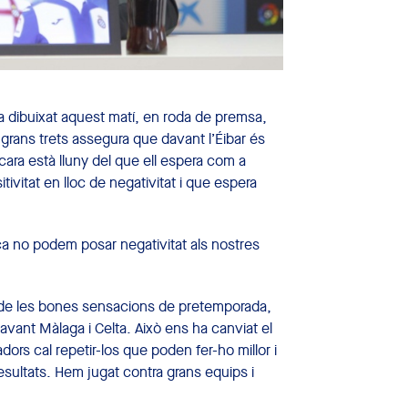
a dibuixat aquest matí, en roda de premsa,
A grans trets assegura que davant l’Éibar és
cara està lluny del que ell espera com a
ivitat en lloc de negativitat i que espera
a no podem posar negativitat als nostres
és de les bones sensacions de pretemporada,
ant Màlaga i Celta. Això ens ha canviat el
dors cal repetir-los que poden fer-ho millor i
sultats. Hem jugat contra grans equips i