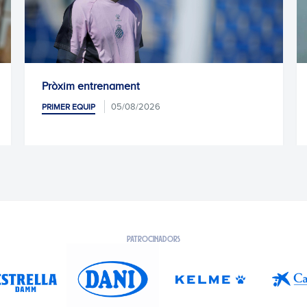
Pablo Ramón, traspassat al Ra
Santander
26
05/08/2026
PRIMER EQUIP
PATROCINADORS