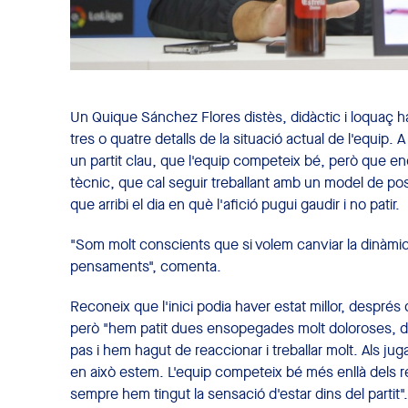
Un Quique Sánchez Flores distès, didàctic i loquaç h
tres o quatre detalls de la situació actual de l'equip. 
un partit clau, que l'equip competeix bé, però que en
tècnic, que cal seguir treballant amb un model de posit
que arribi el dia en què l'afició pugui gaudir i no patir.
"Som molt conscients que si volem canviar la dinàmic
pensaments", comenta.
Reconeix que l'inici podia haver estat millor, despr
però "hem patit dues ensopegades molt doloroses, dav
pas i hem hagut de reaccionar i treballar molt. Als juga
en això estem. L'equip competeix bé més enllà dels re
sempre hem tingut la sensació d'estar dins del partit".