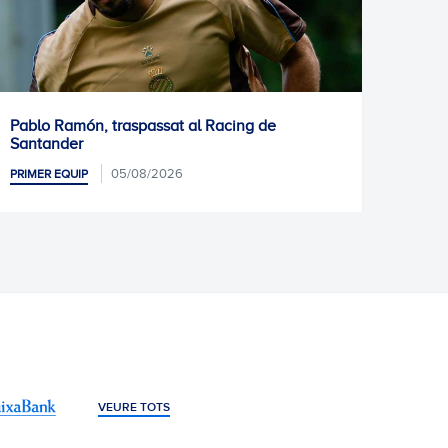
cing de
Informació mèdica: Kike García
04/08/2026
PRIMER EQUIP
VEURE TOTS