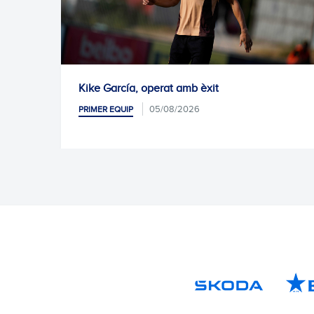
erat amb èxit
Pròxim entrenament
5/08/2026
05/08/20
PRIMER EQUIP