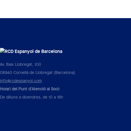
Av. Baix Llobregat, 100
08940 Cornellà de Llobregat (Barcelona)
info@rcdespanyol.com
Horari del Punt d'Atenció al Soci:
De dilluns a divendres, de 10 a 18h