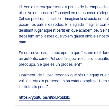
El tècnic reitera que "tots els partits de la temporad
clau. Volem posar a l'Espanyol en un escenari d'alegria 
Cal ser positius - insisteix- i imaginar la situació en 
posar-nos pals a les rodes. Ens agrada imaginar com v
desitjant jugar aquest partit en què acabem bé. Se'ns 
treballem amb la idea que volem gaudir amb els nostres
patir”.
En qualsevol cas, també apunta que "estem molt llun
un autèntic canó. Pel que fa a joc, resultats i class
preocupa. Sé que és un procés lent”.
Finalment, de l'Eibar, reconeix que "és un equip que 
vol i en tots els precedents ha estat complicat. Hem de
la pilota als peus”.
https://youtu.be/B9xLRpbbilc