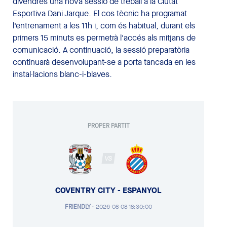
divendres una nova sessió de treball a la Ciutat
Esportiva Dani Jarque. El cos tècnic ha programat
l'entrenament a les 11h i, com és habitual, durant els
primers 15 minuts es permetrà l'accés als mitjans de
comunicació. A continuació, la sessió preparatòria
continuarà desenvolupant-se a porta tancada en les
instal·lacions blanc-i-blaves.
PROPER PARTIT
VS
COVENTRY CITY - ESPANYOL
FRIENDLY
·
2026-08-08 18:30:00