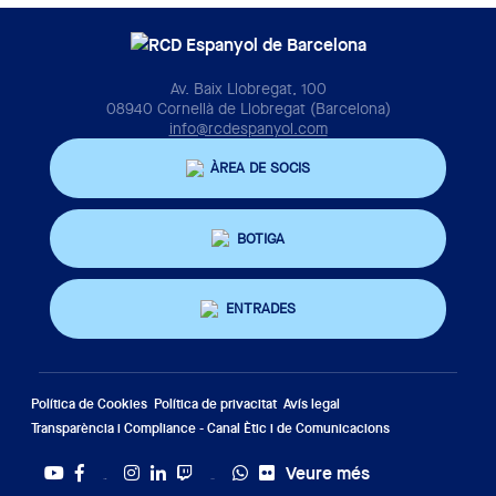
Av. Baix Llobregat, 100
08940 Cornellà de Llobregat (Barcelona)
info@rcdespanyol.com
ÀREA DE SOCIS
BOTIGA
ENTRADES
Política de Cookies
Política de privacitat
Avís legal
Transparència i Compliance - Canal Ètic i de Comunicacions
Veure més
Twitter
Tiktok