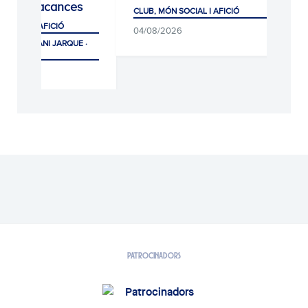
e les vacances
CLUB, MÓN SOCIAL I AFICIÓ
 SOCIAL I AFICIÓ
04/08/2026
PORTIVA DANI JARQUE ·
26
PATROCINADORS