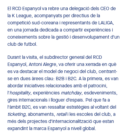
El RCD Espanyol va rebre una delegació dels CEO de
la K League, acompanyats per directius de la
competició sud-coreana i representants de LALIGA,
en una jornada dedicada a compartir experiències i
coneixements sobre la gestió i desenvolupament d'un
club de futbol.
Durant la visita, el subdirector general del RCD
Espanyol, Antoni Alegre, va oferir una xerrada en què
es va destacar el model de negoci del club, centrant-
se en dues àrees clau: B2B i B2C. A la primera, es van
abordar iniciatives relacionades amb el patrocini,
l'
hospitality
, experiències
matchday
, esdeveniments,
gires internacionals i lloguer d'espais. Pel que fa a
l'àmbit B2C, es van ressaltar estratègies al voltant del
ticketing
, abonaments,
retail
i les escoles del club, a
més dels projectes d'internacionalització que estan
expandint la marca Espanyol a nivell global.