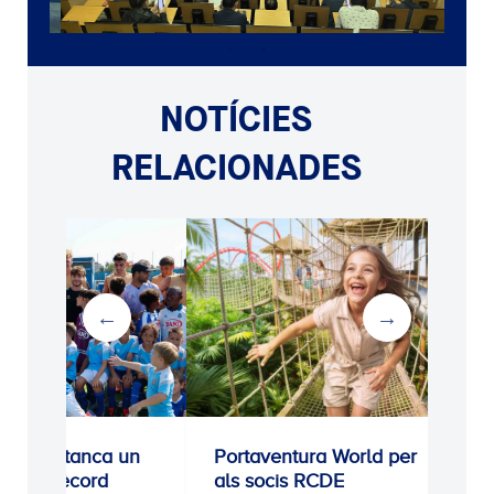
NOTÍCIES
RELACIONADES
a RCDE tanca un
Portaventura World per
tiu de rècord
als socis RCDE