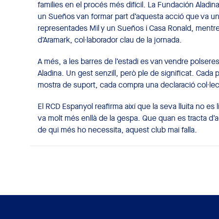
famílies en el procés més difícil. La
Fundación Aladin
un Sueños
van formar part d’aquesta acció que va unir
representades Mil y un Sueños i Casa Ronald, mentre 
d’Aramark, col·laborador clau de la jornada.
A més, a les barres de l’estadi es van vendre polsere
Aladina. Un gest senzill, però ple de significat. Cada
mostra de suport, cada compra una declaració col·lect
El RCD Espanyol reafirma així que la seva lluita no es 
va molt més enllà de la gespa. Que quan es tracta d’aco
de qui més ho necessita, aquest club mai falla.