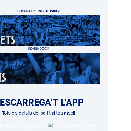
COMPRA LES TEVES ENTRADES!
FES-TE'N SOCI!
ESCARREGA'T L'APP
Tots els detalls del partit al teu mòbil