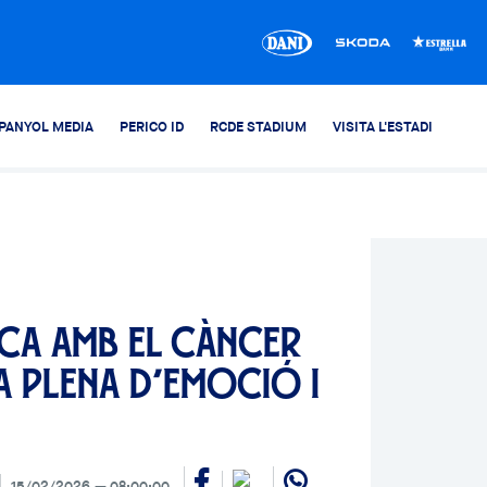
PANYOL MEDIA
PERICO ID
RCDE STADIUM
VISITA L'ESTADI
lca amb el càncer
a plena d’emoció i
15/02/2026
08:00:00