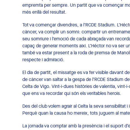
empremta per sempre. Un partit que va començar molt a
més enllà del resultat.
Tot va començar divendres, a l’RCDE Stadium. L’Héctor,
càncer, va complir un somni: compartir un entrenamen
seu somriure i l’emoció de cada abraçada van recordar
capaç de generar moments així. L’Héctor no va ser un
també va estar present a la roda de premsa de Mano
respecte i admiració.
El dia de partit, el missatge es va fer visible davant de
de càncer van saltar a la gespa de l’RCDE Stadium de 
Celta de Vigo
. Vint-i-dues històries de valentia, vint
que ens va recordar qui són els veritables herois.
Des del club volem agrair al Celta la seva sensibilitat
Perquè quan la causa ho mereix, tots juguem al mate
La jornada va comptar amb la presència i el suport d’