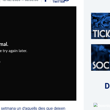
D
 setmana un d’aquells dies que deixen