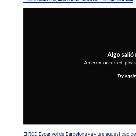
PRIMER EQUIP
CLUB, MÓN SOCIAL I AFICIÓ
SUPERLLIGA SOLIDÀRIA
El
RCD Espanyol de Barcelona
va viure aquest cap de