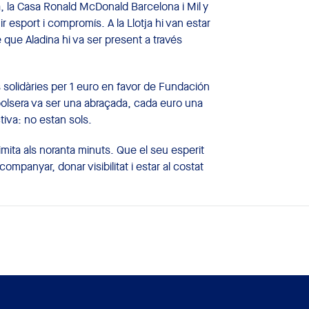
a
, la
Casa Ronald McDonald Barcelona
i
Mil y
 esport i compromís. A la Llotja hi van estar
que Aladina hi va ser present a través
s solidàries per 1 euro en favor de Fundación
 polsera va ser una abraçada, cada euro una
iva: no estan sols.
limita als noranta minuts. Que el seu esperit
mpanyar, donar visibilitat i estar al costat