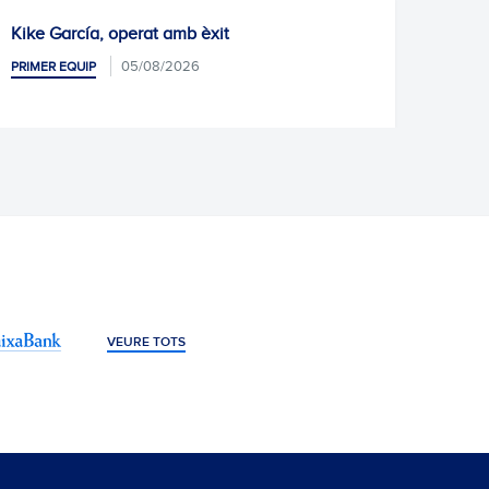
Kike García, operat amb èxit
Pròxi
05/08/2026
PRIMER EQUIP
PRIMER
VEURE TOTS