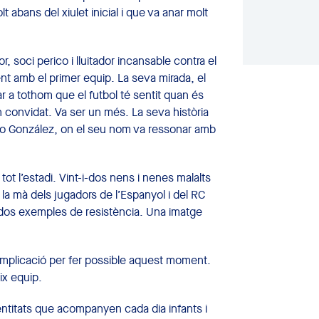
bans del xiulet inicial i que va anar molt
 soci perico i lluitador incansable contra el
t amb el primer equip. La seva mirada, el
 a tothom que el futbol té sentit quan és
 convidat. Va ser un més. La seva història
lo González, on el seu nom va ressonar amb
 tot l’estadi. Vint-i-dos nens i nenes malalts
la mà dels jugadors de l’Espanyol i del
RC
-i-dos exemples de resistència. Una imatge
 i implicació per fer possible aquest moment.
ix equip.
entitats que acompanyen cada dia infants i