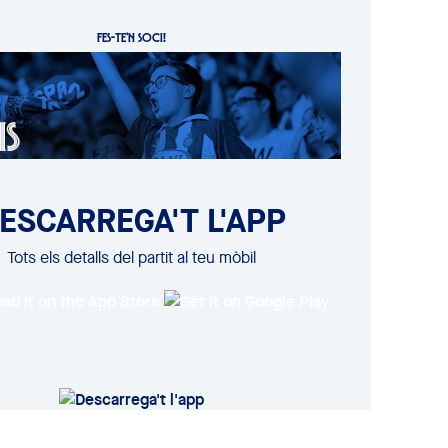
FES-TE'N SOCI!
ESCARREGA'T L'APP
Tots els detalls del partit al teu mòbil