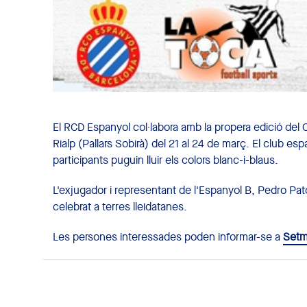
El RCD Espanyol col·labora amb la propera edició de
Rialp (Pallars Sobirà) del 21 al 24 de març. El club es
participants puguin lluir els colors blanc-i-blaus.
L'exjugador i representant de l'Espanyol B, Pedro Pató
celebrat a terres lleidatanes.
Les persones interessades poden informar-se a
Setm