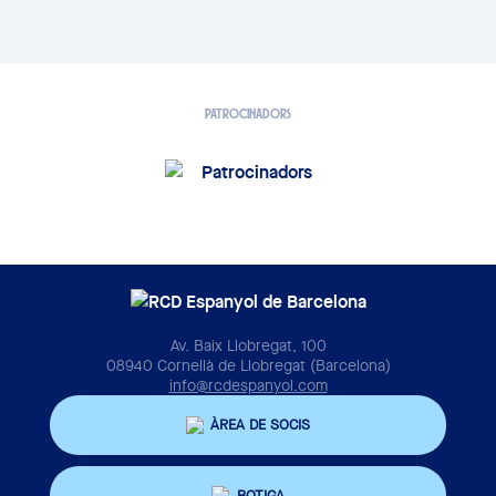
PATROCINADORS
Av. Baix Llobregat, 100
08940 Cornellà de Llobregat (Barcelona)
info@rcdespanyol.com
ÀREA DE SOCIS
BOTIGA