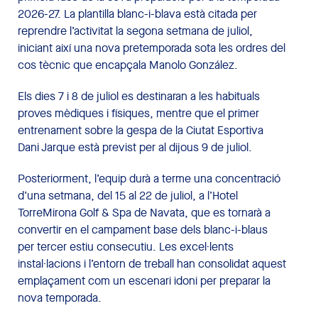
2026-27. La plantilla blanc-i-blava està citada per
reprendre l’activitat la segona setmana de juliol,
iniciant així una nova pretemporada sota les ordres del
cos tècnic que encapçala Manolo González.
Els dies 7 i 8 de juliol es destinaran a les habituals
proves mèdiques i físiques, mentre que el primer
entrenament sobre la gespa de la Ciutat Esportiva
Dani Jarque està previst per al dijous 9 de juliol.
Posteriorment, l’equip durà a terme una concentració
d’una setmana, del 15 al 22 de juliol, a l’Hotel
TorreMirona Golf & Spa de Navata, que es tornarà a
convertir en el campament base dels blanc-i-blaus
per tercer estiu consecutiu. Les excel·lents
instal·lacions i l’entorn de treball han consolidat aquest
emplaçament com un escenari idoni per preparar la
nova temporada.