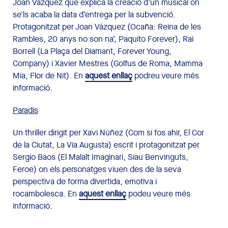
Joan Vázquez que explica la creació d’un musical on
se’ls acaba la data d’entrega per la subvenció.
Protagonitzat per Joan Vázquez (Ocaña: Reina de les
Rambles, 20 anys no son na’, Paquito Forever), Rai
Borrell (La Plaça del Diamant, Forever Young,
Company) i Xavier Mestres (Golfus de Roma, Mamma
Mia, Flor de Nit). En
aquest enllaç
podreu veure més
informació.
Paradís
Un thriller dirigit per Xavi Núñez (Com si fos ahir, El Cor
de la Ciutat, La Via Augusta) escrit i protagonitzat per
Sergio Baos (El Malalt Imaginari, Siau Benvinguts,
Feroe) on els personatges viuen des de la seva
perspectiva de forma divertida, emotiva i
rocambolesca. En
aquest enllaç
podeu veure més
informació.