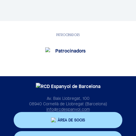
PATROCINADORS
Av. Baix Llobregat, 100
08940 Cornellà de Llobregat (Barcelona)
info@rcdespanyol.com
ÀREA DE SOCIS