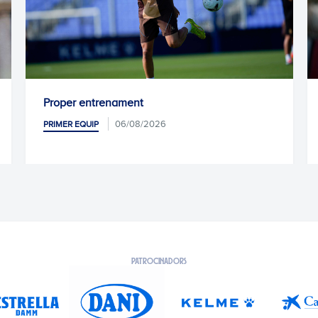
renament
Kike García, opera
06/08/2026
05/0
PRIMER EQUIP
PATROCINADORS