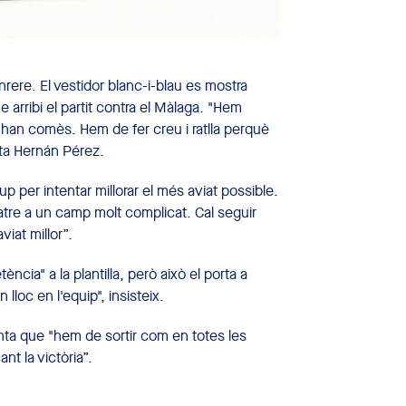
nrere. El vestidor blanc-i-blau es mostra
arribi el partit contra el Màlaga. "Hem
s'han comès. Hem de fer creu i ratlla perquè
ta Hernán Pérez.
p per intentar millorar el més aviat possible.
uatre a un camp molt complicat. Cal seguir
viat millor”.
ia" a la plantilla, però això el porta a
lloc en l'equip", insisteix.
nta que "hem de sortir com en totes les
t la victòria”.