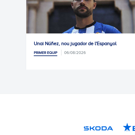
 Núñez, nou jugador de l'Espanyol
Proper ent
06/08/2026
R EQUIP
PRIMER EQUIP