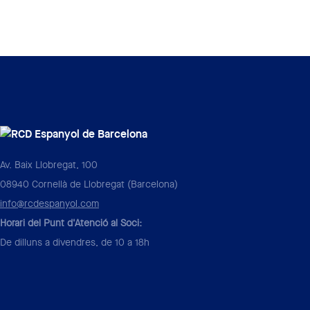
Av. Baix Llobregat, 100
08940 Cornellà de Llobregat (Barcelona)
info@rcdespanyol.com
Horari del Punt d'Atenció al Soci:
De dilluns a divendres, de 10 a 18h