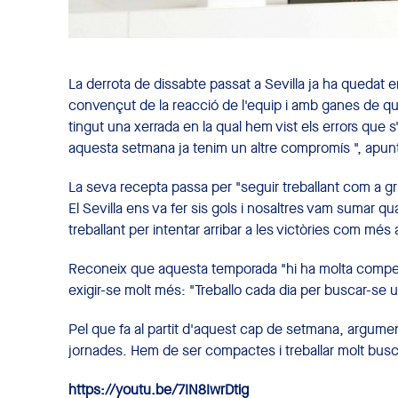
La derrota de dissabte passat a Sevilla ja ha quedat e
convençut de la reacció de l'equip i amb ganes de que 
tingut una xerrada en la qual hem vist els errors que 
aquesta setmana ja tenim un altre compromís ", apun
La seva recepta passa per "seguir treballant com a gru
El Sevilla ens va fer sis gols i nosaltres vam sumar q
treballant per intentar arribar a les victòries com més a
Reconeix que aquesta temporada "hi ha molta competènc
exigir-se molt més: "Treballo cada dia per buscar-se un 
Pel que fa al partit d'aquest cap de setmana, argume
jornades. Hem de ser compactes i treballar molt buscan
https://youtu.be/7IN8IwrDtig