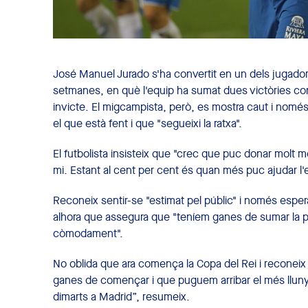
José Manuel Jurado s'ha convertit en un dels jugadors
setmanes, en què l'equip ha sumat dues victòries conse
invicte. El migcampista, però, es mostra caut i només
el que està fent i que "segueixi la ratxa".
El futbolista insisteix que "crec que puc donar molt
mi. Estant al cent per cent és quan més puc ajudar l'
Reconeix sentir-se "estimat pel públic" i només espera
alhora que assegura que "teníem ganes de sumar la pri
còmodament".
No oblida que ara comença la Copa del Rei i reconeix q
ganes de començar i que puguem arribar el més llun
dimarts a Madrid”, resumeix.