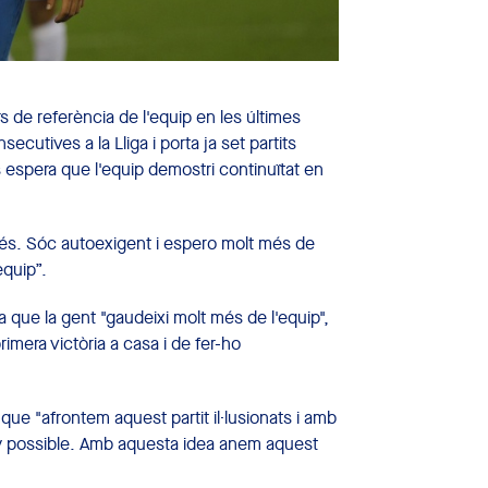
 de referència de l'equip en les últimes
cutives a la Lliga i porta ja set partits
 espera que l'equip demostri continuïtat en
 més. Sóc autoexigent i espero molt més de
equip”.
 que la gent "gaudeixi molt més de l'equip",
mera victòria a casa i de fer-ho
ue "afrontem aquest partit il·lusionats i amb
y possible. Amb aquesta idea anem aquest