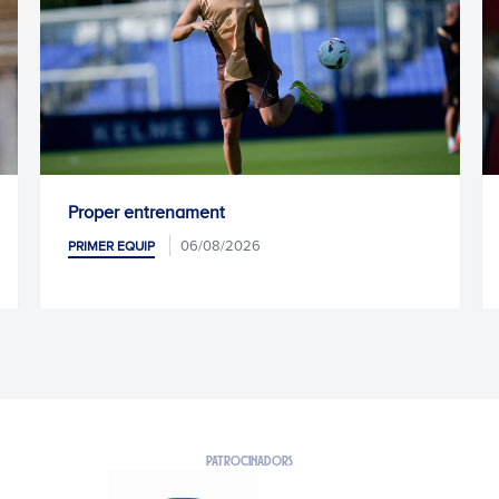
nt
Kike García, operat amb è
8/2026
05/08/2026
PRIMER EQUIP
PATROCINADORS