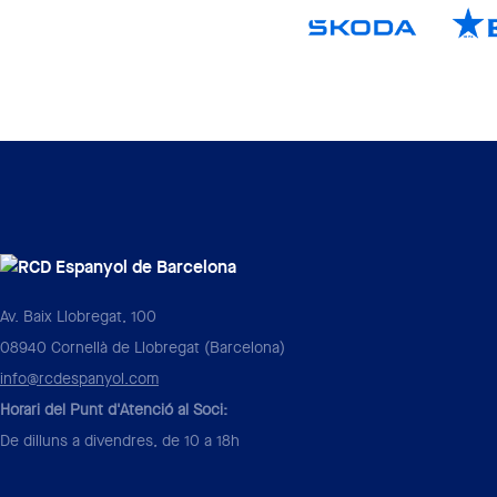
Av. Baix Llobregat, 100
08940 Cornellà de Llobregat (Barcelona)
info@rcdespanyol.com
Horari del Punt d'Atenció al Soci:
De dilluns a divendres, de 10 a 18h