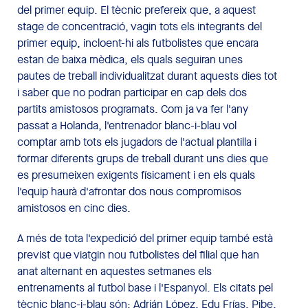
del primer equip. El tècnic prefereix que, a aquest
stage de concentració, vagin tots els integrants del
primer equip, incloent-hi als futbolistes que encara
estan de baixa mèdica, els quals seguiran unes
pautes de treball individualitzat durant aquests dies tot
i saber que no podran participar en cap dels dos
partits amistosos programats. Com ja va fer l'any
passat a Holanda, l'entrenador blanc-i-blau vol
comptar amb tots els jugadors de l'actual plantilla i
formar diferents grups de treball durant uns dies que
es presumeixen exigents físicament i en els quals
l'equip haurà d'afrontar dos nous compromisos
amistosos en cinc dies.
A més de tota l'expedició del primer equip també està
previst que viatgin nou futbolistes del filial que han
anat alternant en aquestes setmanes els
entrenaments al futbol base i l'Espanyol. Els citats pel
tècnic blanc-i-blau són: Adrián López, Edu Frías, Pibe,