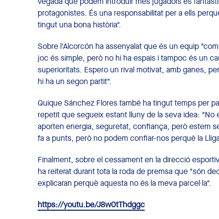
vegada que podem introduir més jugadors és fantàstic
protagonistes. És una responsabilitat per a ells per
tingut una bona història".
Sobre l'Alcorcón ha assenyalat que és un equip "compl
joc és simple, però no hi ha espais i tampoc és un c
superioritats. Espero un rival motivat, amb ganes, per
hi ha un segon partit".
Quique Sánchez Flores també ha tingut temps per parla
repetit que segueix estant lluny de la seva idea: "No 
aporten energia, seguretat, confiança, però estem s
fa a punts, però no podem confiar-nos perquè la Llig
Finalment, sobre el cessament en la direcció esportiv
ha reiterat durant tota la roda de premsa que "són deci
explicaran perquè aquesta no és la meva parcel·la".
https://youtu.be/J8w0tThdggc