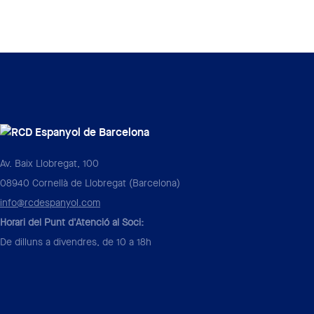
Av. Baix Llobregat, 100
08940 Cornellà de Llobregat (Barcelona)
info@rcdespanyol.com
Horari del Punt d'Atenció al Soci:
De dilluns a divendres, de 10 a 18h