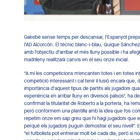
Gairebé sense temps per descansar, l'Espanyol prepar
l'AD Alcorcón. El tècnic blanc-i-blau, Quique Sánchez
amb l'objectiu d'arribar el més lluny possible i ha afeg
madrileny realitzarà canvis en el seu onze inicial.
"A mi les competicions m'encanten totes i en totes i
competició interessant i cal tenir il·lusió encara que,
importància d'aquest tipus de partits als jugadors qua
experiència en arribar lluny en diversos països", ha 
confirmat la titularitat de Roberto a la porteria, ha re
però conformem una plantilla amb la idea que fos com
repetim onze em sap greu que hi hagi jugadors que es
perquè els jugadors puguin demostrar el seu nivell". 
"el futbolista pot entrenar molt bé cada dia, però si n