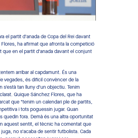
a el partit d'anada de Copa del Rei davant
 Flores, ha afirmat que afronta la competició
it que en el partit d'anada davant el conjunt
ntentem arribar al capdamunt. És una
 de vegades, és difícil convèncer de la
n s'està tan lluny d'un objectiu. Tenim
declarat. Quique Sánchez Flores, que ha
marcat que "tenim un calendari ple de partits,
petitiva i tots poguessin jugar. Quan
 quedin fora. Demà és una altra oportunitat
En aquest sentit, el tècnic ha comentat que
o juga, no s'acaba de sentir futbolista. Cada