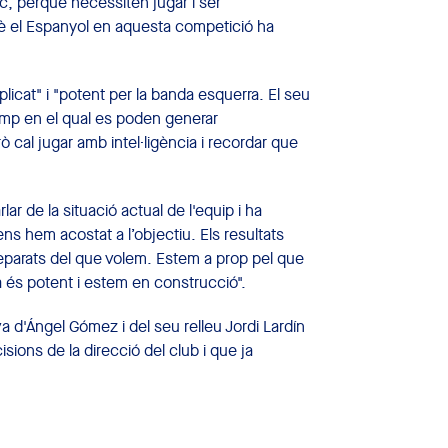
, perquè necessiten jugar i ser
què el Espanyol en aquesta competició ha
icat" i "potent per la banda esquerra. El seu
amp en el qual es poden generar
ò cal jugar amb intel·ligència i recordar que
r de la situació actual de l'equip i ha
ens hem acostat a l’objectiu. Els resultats
eparats del que volem. Estem a prop pel que
a és potent i estem en construcció".
a d'Ángel Gómez i del seu relleu Jordi Lardín
sions de la direcció del club i que ja