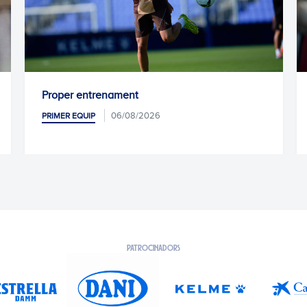
Kike García, operat amb èxit
05/08/2026
PRIMER EQUIP
PATROCINADORS