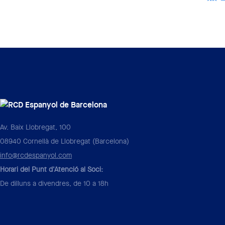
Av. Baix Llobregat, 100
08940 Cornellà de Llobregat (Barcelona)
info@rcdespanyol.com
Horari del Punt d'Atenció al Soci:
De dilluns a divendres, de 10 a 18h