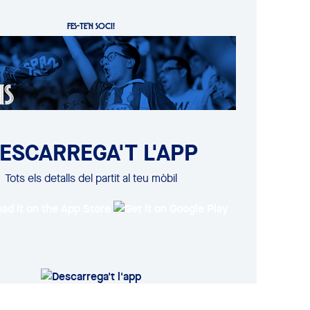
FES-TE'N SOCI!
ESCARREGA'T L'APP
Tots els detalls del partit al teu mòbil