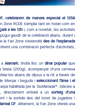
F,
celebrarem de manera especial el 125è
Fan Zone RCDE s’amplia tant en horari com en
çarà a les 12h
i, com a novetat, les activitats
ó pugui gaudir de la celebració abans, durant i
 de la Fan Zone s’estendrà
des de l’esplanada
oferint una combinació perfecta d’activitats,
s a
Aramark
, tindrà lloc un
dinar popular
que
 la brasa (200g), acompanyat d’una cervesa
retirar-los abans de dijous a la nit a través de
 de Menjar i beguda i
seleccionant l’àrea i el
carpa habilitada per la
‘botifarrada’
*. Gràcies a
, directament entrarà a un
sorteig d’una
nt i la sortida des del túnel de jugadors i
larreal CF
. Altrament, la Fan Zone oferirà una