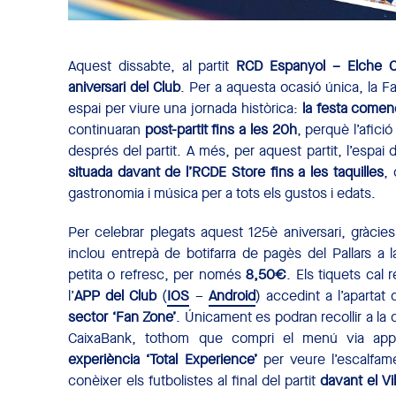
Aquest dissabte, al partit
RCD Espanyol – Elche C
aniversari del Club
. Per a aquesta ocasió única, la 
espai per viure una jornada històrica:
la festa comen
continuaran
post-partit fins a les 20h
, perquè l’afici
després del partit. A més, per aquest partit, l’espai
situada davant de l’RCDE Store fins a les taquilles
, 
gastronomia i música per a tots els gustos i edats.
Per celebrar plegats aquest 125è aniversari, gràcie
inclou entrepà de botifarra de pagès del Pallars a
petita o refresc, per només
8,50€
. Els tiquets cal 
l’
APP del Club
(
IOS
–
Android
) accedint a l’apartat
sector ‘Fan Zone’
. Únicament es podran recollir a la 
CaixaBank, tothom que compri el menú via app
experiència ‘Total Experience’
per veure l’escalfame
conèixer els futbolistes al final del partit
davant el Vil