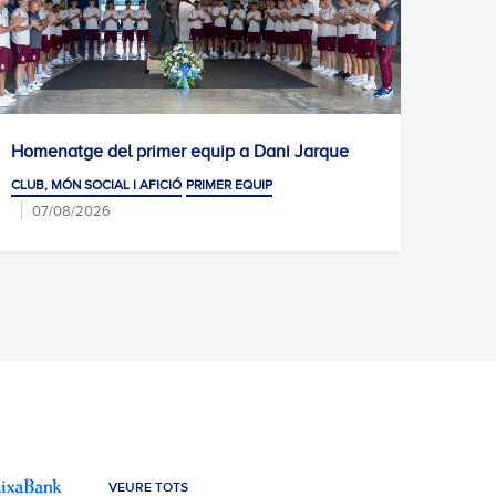
l primer equip a Dani Jarque
Gran èxit de particip
de selecció de l'Esc
L I AFICIÓ
PRIMER EQUIP
CLUB, MÓN SOCIAL I AFIC
07/08/
JARQUE · LA21
VEURE TOTS