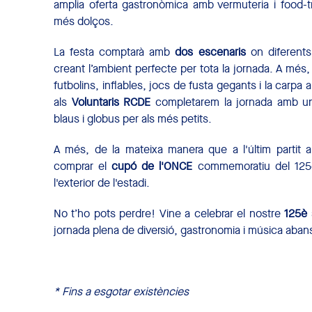
amplia oferta gastronòmica amb vermuteria i food-tr
més dolços.
La festa comptarà amb
dos escenaris
on diferents
creant l’ambient perfecte per tota la jornada. A més,
futbolins, inflables, jocs de fusta gegants i la carp
als
Voluntaris RCDE
completarem la jornada amb una 
blaus i globus per als més petits.
A més, de la mateixa manera que a l'últim partit
comprar el
cupó de l'ONCE
commemoratiu del 125è a
l'exterior de l'estadi.
No t’ho pots perdre! Vine a celebrar el nostre
125è 
jornada plena de diversió, gastronomia i música abans
* Fins a esgotar existències