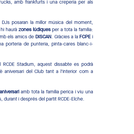
ucks, amb frankfurts i una creperia per als
 DJs posaran la millor música del moment,
 hi haurà
zones lúdiques
per a tota la família:
a amb els amics de
DISCAN
. Gràcies a la
FCPE
i
porteria de punteria, pinta-cares blanc-i-
 al RCDE Stadium, aquest dissabte es podrà
niversari del Club tant a l'interior com a
aniversari
amb tota la família perica i viu una
, durant i després del partit RCDE-Elche.