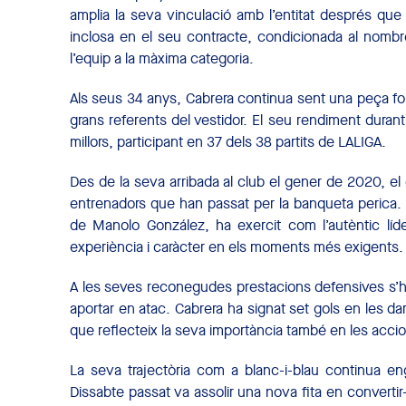
amplia la seva vinculació amb l’entitat després que 
inclosa en el seu contracte, condicionada al nombre
l’equip a la màxima categoria.
Als seus 34 anys, Cabrera continua sent una peça fo
grans referents del vestidor. El seu rendiment durant 
millors, participant en 37 dels 38 partits de LALIGA.
Des de la seva arribada al club el gener de 2020, el c
entrenadors que han passat per la banqueta perica. 
de Manolo González, ha exercit com l’autèntic líder
experiència i caràcter en els moments més exigents.
A les seves reconegudes prestacions defensives s’hi
aportar en atac. Cabrera ha signat set gols en les da
que reflecteix la seva importància també en les accion
La seva trajectòria com a blanc-i-blau continua e
Dissabte passat va assolir una nova fita en converti