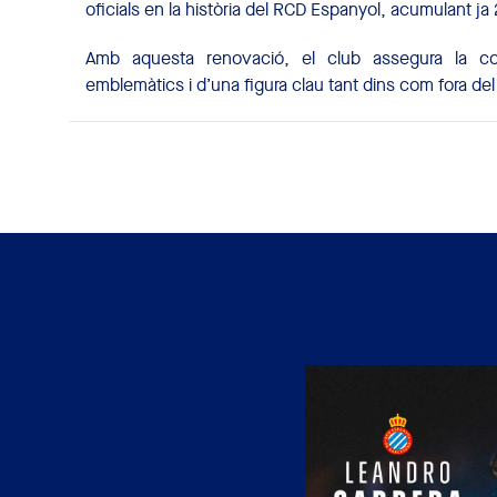
oficials en la història del RCD Espanyol, acumulant j
Amb aquesta renovació, el club assegura la con
emblemàtics i d’una figura clau tant dins com fora del