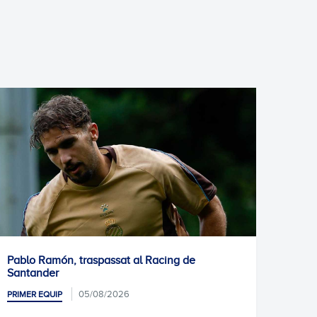
at al Racing de
Informació mèdica: Kike Garc
04/08/2026
PRIMER EQUIP
026