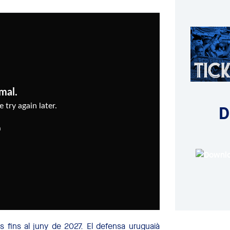
D
s fins al juny de 2027. El defensa uruguaià