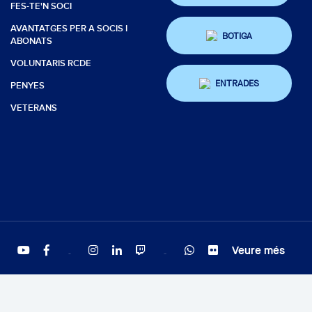
FES-TE'N SOCI
AVANTATGES PER A SOCIS I
BOTIGA
ABONATS
VOLUNTARIS RCDE
ENTRADES
PENYES
VETERANS
Veure més
Twitter
Tiktok