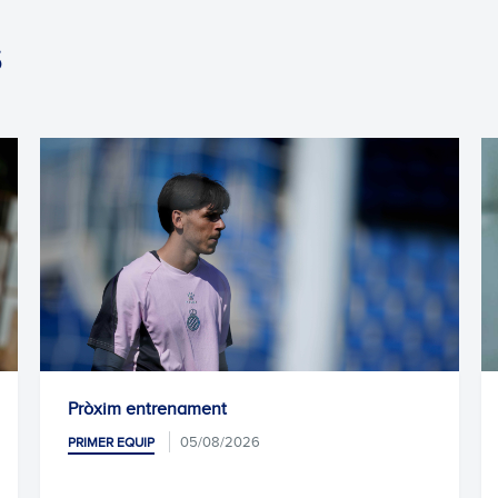
S
ament
Pablo Ramón, traspass
Santander
05/08/2026
05/08/2
PRIMER EQUIP