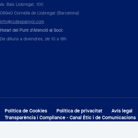
Av. Baix Llobregat, 100
08940 Cornellà de Llobregat (Barcelona)
info@rcdespanyol.com
Horari del Punt d'Atenció al Soci:
De dilluns a divendres, de 10 a 18h
Política de Cookies
Política de privacitat
Avís legal
Transparència i Compliance - Canal Ètic i de Comunicacions
© 2026 Pàgina Oficial RCD Espanyol de Barcelona S.A.D. Tots els dret