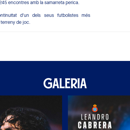
a 245 encontres amb la samarreta perica.
tinuïtat d’un dels seus futbolistes més
 terreny de joc.
GALERIA