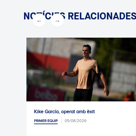
NOTÍCIES RELACIONADE
rcía, operat amb èxit
Pròxim entren
05/08/2026
QUIP
PRIMER EQUIP