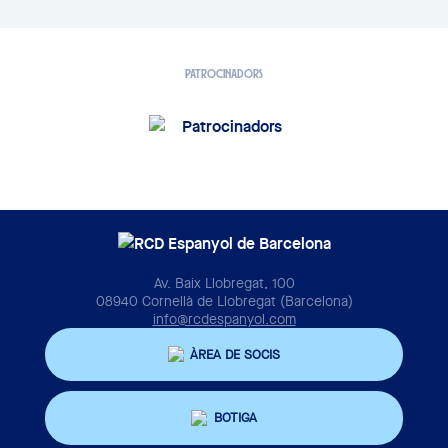
PATROCINADORS
Av. Baix Llobregat, 100
08940 Cornellà de Llobregat (Barcelona)
info@rcdespanyol.com
ÀREA DE SOCIS
BOTIGA