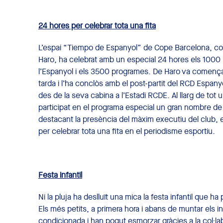
24 hores per celebrar tota una fita
L’espai “Tiempo de Espanyol” de Cope Barcelona, cond
Haro, ha celebrat amb un especial 24 hores els 1000 
l’Espanyol i els 3500 programes. De Haro va començar 
tarda i l’ha conclòs amb el post-partit del RCD Espanyo
des de la seva cabina a l’Estadi RCDE. Al llarg de tot
participat en el programa especial un gran nombre de
destacant la presència del màxim executiu del club, 
per celebrar tota una fita en el periodisme esportiu.
Festa infantil
Ni la pluja ha deslluït una mica la festa infantil que ha p
Els més petits, a primera hora i abans de muntar els in
condicionada i han pogut esmorzar gràcies a la col·la