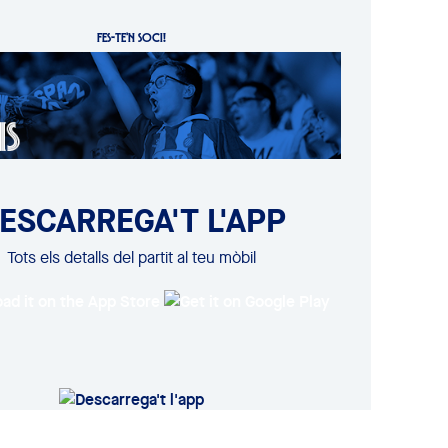
FES-TE'N SOCI!
ESCARREGA'T L'APP
Tots els detalls del partit al teu mòbil