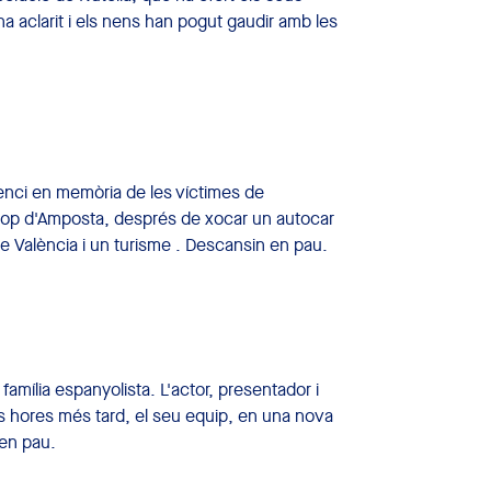
a aclarit i els nens han pogut gaudir amb les
ilenci en memòria de les víctimes de
 prop d'Amposta, després de xocar un autocar
 València i un turisme . Descansin en pau.
mília espanyolista. L'actor, presentador i
es hores més tard, el seu equip, en una nova
 en pau.