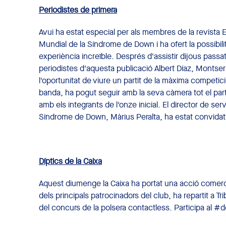
Periodistes de primera
Avui ha estat especial per als membres de la revista E
Mundial de la Síndrome de Down i ha ofert la possibili
experiència increïble. Després d'assistir dijous passa
periodistes d'aquesta publicació Albert Díaz, Montserr
l'oportunitat de viure un partit de la màxima competici
banda, ha pogut seguir amb la seva càmera tot el part
amb els integrants de l'onze inicial. El director de s
Síndrome de Down, Màrius Peralta, ha estat convidat a 
Díptics de la Caixa
Aquest diumenge la Caixa ha portat una acció comercia
dels principals patrocinadors del club, ha repartit a T
del concurs de la polsera contactless. Participa al 