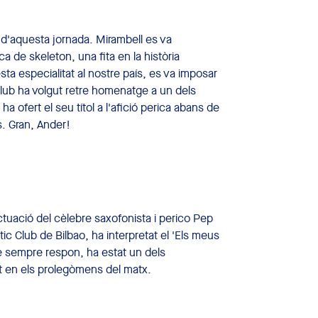
 d'aquesta jornada. Mirambell es va
 de skeleton, una fita en la història
sta especialitat al nostre país, es va imposar
 club ha volgut retre homenatge a un dels
 ofert el seu títol a l'afició perica abans de
ts. Gran, Ander!
tuació del cèlebre saxofonista i perico Pep
etic Club de Bilbao, ha interpretat el 'Els meus
que sempre respon, ha estat un dels
nt en els prolegòmens del matx.