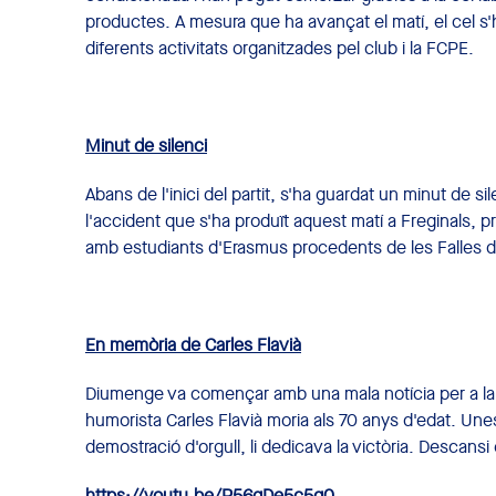
productes. A mesura que ha avançat el matí, el cel s'h
diferents activitats organitzades pel club i la FCPE.
Minut de silenci
Abans de l'inici del partit, s'ha guardat un minut de s
l'accident que s'ha produït aquest matí a Freginals,
amb estudiants d'Erasmus procedents de les Falles de
En memòria de Carles Flavià
Diumenge va començar amb una mala notícia per a la fa
humorista Carles Flavià moria als 70 anys d'edat. Un
demostració d'orgull, li dedicava la victòria. Descansi
https://youtu.be/P56qDe5c5q0