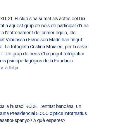
XIT 21. El club s'ha sumat als actes del Dia
tat a aquest grup de nois de participar d'una
t a l'entrenament del primer equip, els
at Vilarrassa i Francisco Marín han tingut
ó. La fotògrafa Cristina Morales, per la seva
it. Un grup de nens s'ha pogut fotografiar
erveis psicopedagògics de la Fundació
la llotja.
l a l'Estadi RCDE. L'entitat bancària, un
ribuna Presidencial 5.000 díptics informatius
#desafioEspanyol! A què esperes?