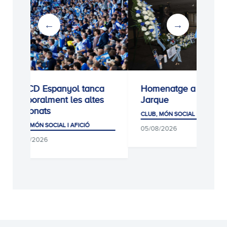
Espanyol tanca
Homenatge a Dani
lment les altes
Jarque
ts
CLUB, MÓN SOCIAL I AFICIÓ
SOCIAL I AFICIÓ
05/08/2026
6