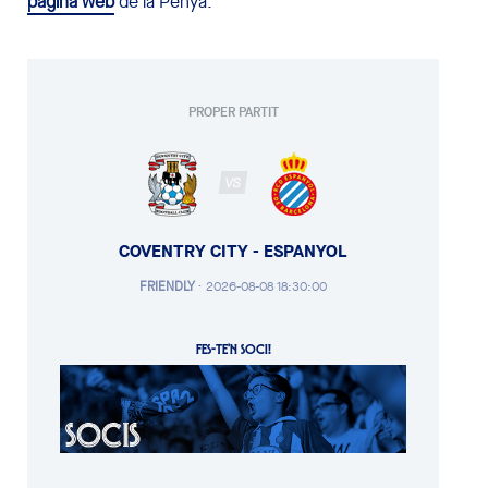
pàgina web
de la Penya.
PROPER PARTIT
VS
COVENTRY CITY - ESPANYOL
FRIENDLY
·
2026-08-08 18:30:00
FES-TE'N SOCI!