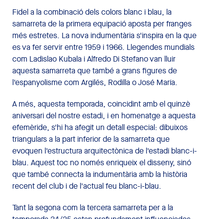
Fidel a la combinació dels colors blanc i blau, la
samarreta de la primera equipació aposta per franges
més estretes. La nova indumentària s'inspira en la que
es va fer servir entre 1959 i 1966. Llegendes mundials
com Ladislao Kubala i Alfredo Di Stefano van lluir
aquesta samarreta que també a grans figures de
l'espanyolisme com Argilés, Rodilla o José María.
A més, aquesta temporada, coincidint amb el quinzè
aniversari del nostre estadi, i en homenatge a aquesta
efemèride, s'hi ha afegit un detall especial: dibuixos
triangulars a la part inferior de la samarreta que
evoquen l'estructura arquitectònica de l'estadi blanc-i-
blau. Aquest toc no només enriqueix el disseny, sinó
que també connecta la indumentària amb la història
recent del club i de l'actual feu blanc-i-blau.
Tant la segona com la tercera samarreta per a la