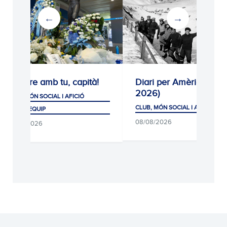
b tu, capità!
Diari per Amèrica (1926-
Ho
2026)
eq
IAL I AFICIÓ
CLUB, MÓN SOCIAL I AFICIÓ
CLU
PR
08/08/2026
07