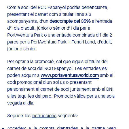
Com a soci del RCD Espanyol podràs beneficiar-te,
presentant el carnet com a titular i fins a 3
acompanyants, d'un
descompte del 35%
a l'entrada
d'1 dia d'adult, júnior o sènior d'1 dia per a
PortAventura Park o una entrada combinada d'1 dia 2
parcs per a PortAventura Park + Ferrari Land, d'adult,
júnior o sènior.
Per optar a la promoció, cal que siguis el titular del
carnet de soci del RCD Espanyol. Les entrades es
poden adquirir a
www.portaventuraworld.com
amb el
codi promocional d'un sol ús o presentant
personalment el carnet de soci juntament amb el DNI
a les taquilles del parc. Promoció vàlida per a una sola
vegada al dia.
Segueix les
instruccions
següents:
Accedeix a la compra d'entrades a la pàgina web