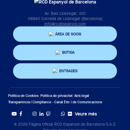
Av. Baix Llobregat, 100
08940 Cornellà de Llobregat (Barcelona)
info@rcdespanyol.com
ÀREA DE SOCIS
BOTIGA
ENTRADES
Política de Cookies
Política de privacitat
Avís legal
Transparència i Compliance - Canal Ètic i de Comunicacions
Veure més
Twitter
Tiktok
© 2026 Pàgina Oficial RCD Espanyol de Barcelona S.A.D.