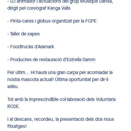
- DJ animador i actuacions del grup Musique Dansa,
dirigit pel coreògraf Kanga Valls
- Pinta-cares i globus organitzat per la FCPE
- Taller de xapes
- Foodtrucks d'Aramark
- Productes de restauració d'Estrella Damm
Per últim... Hi haurà una gran carpa per acomiadar la
nostra mascota actual! Última oportunitat per dir-li
adéu.
Tot amb la imprescindible col·laboració dels Voluntaris
RCDE.
I al descans, recordeu, la presentació dels dos nous
fitxatges!