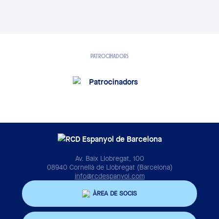
PATROCINADORS
Av. Baix Llobregat, 100
08940 Cornellà de Llobregat (Barcelona)
info@rcdespanyol.com
ÀREA DE SOCIS