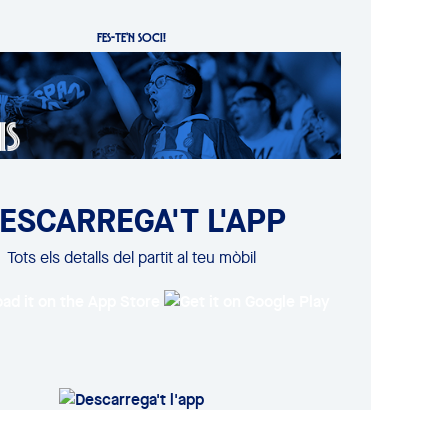
FES-TE'N SOCI!
ESCARREGA'T L'APP
Tots els detalls del partit al teu mòbil