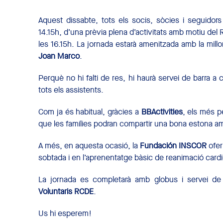
Aquest dissabte, tots els socis, sòcies i seguidors 
14.15h, d’una prèvia plena d’activitats amb motiu del
les 16.15h. La jornada estarà amenitzada amb la mil
Joan Marco
.
Perquè no hi falti de res, hi haurà servei de barra a 
tots els assistents.
Com ja és habitual, gràcies a
BBActivities
, els més p
que les famílies podran compartir una bona estona amb
A més, en aquesta ocasió, la
Fundación INSCOR
ofer
sobtada i en l’aprenentatge bàsic de reanimació car
La jornada es completarà amb globus i servei de 
Voluntaris RCDE
.
Us hi esperem!