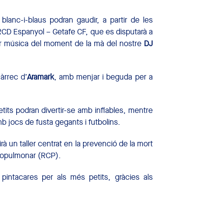
blanc-i-blaus podran gaudir, a partir de les
 RCD Espanyol – Getafe CF, que es disputarà a
lor música del moment de la mà del nostre
DJ
càrrec d’
Aramark
, amb menjar i beguda per a
etits podran divertir-se amb inflables, mentre
 jocs de fusta gegants i futbolins.
irà un taller centrat en la prevenció de la mort
diopulmonar (RCP).
pintacares per als més petits, gràcies als