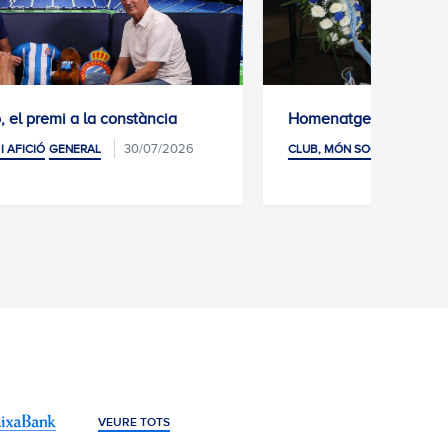
Homenatge a Dani Jarque
L'Esc
abans
05/08/2026
CLUB, MÓN SOCIAL I AFICIÓ
CLUB, 
JARQUE
VEURE TOTS