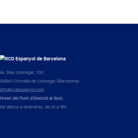
Av. Baix Llobregat, 100
08940 Cornellà de Llobregat (Barcelona)
info@rcdespanyol.com
Horari del Punt d'Atenció al Soci:
De dilluns a divendres, de 10 a 18h