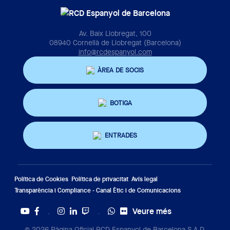
Av. Baix Llobregat, 100
08940 Cornellà de Llobregat (Barcelona)
info@rcdespanyol.com
ÀREA DE SOCIS
BOTIGA
ENTRADES
Política de Cookies
Política de privacitat
Avís legal
Transparència i Compliance - Canal Ètic i de Comunicacions
Veure més
Twitter
Tiktok
© 2026 Pàgina Oficial RCD Espanyol de Barcelona S.A.D.