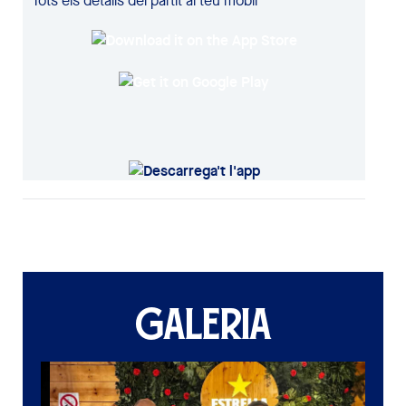
Tots els detalls del partit al teu mòbil
GALERIA