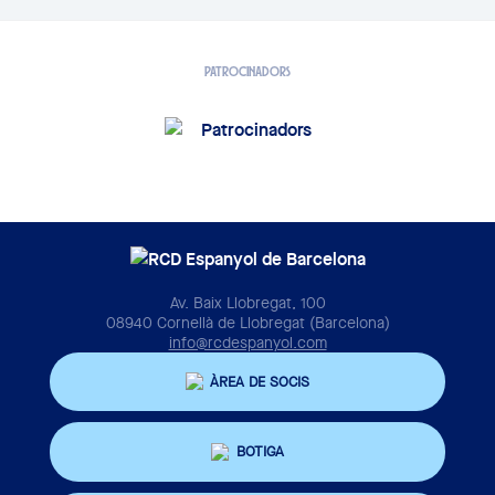
PATROCINADORS
Av. Baix Llobregat, 100
08940 Cornellà de Llobregat (Barcelona)
info@rcdespanyol.com
ÀREA DE SOCIS
BOTIGA