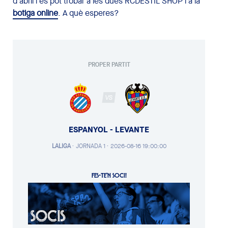
d'abril i es pot trobar a les dues RCDESTIL SHOP i a la
botiga online
. A què esperes?
PROPER PARTIT
VS
ESPANYOL - LEVANTE
LALIGA
·
JORNADA 1 ·
2026-08-16 19:00:00
FES-TE'N SOCI!