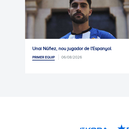
Unai Núñez, nou jugador de l'Espanyol
Proper 
06/08/2026
RIMER EQUIP
PRIMER E