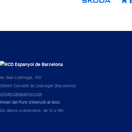
Av. Baix Llobregat, 100
08940 Cornellà de Llobregat (Barcelona)
info@rcdespanyol.com
Horari del Punt d'Atenció al Soci:
De dilluns a divendres, de 10 a 18h