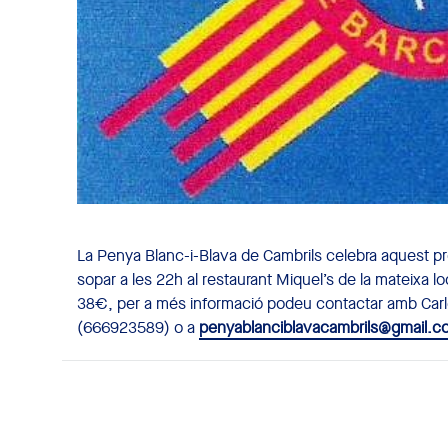
La Penya Blanc-i-Blava de Cambrils celebra aquest pr
sopar a les 22h al restaurant Miquel’s de la mateixa l
38€, per a més informació podeu contactar amb Carle
(666923589) o a
penyablanciblavacambrils@gmail.c