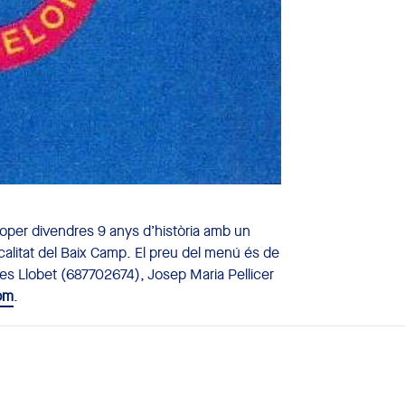
oper divendres 9 anys d’història amb un
ocalitat del Baix Camp. El preu del menú és de
s Llobet (687702674), Josep Maria Pellicer
om
.