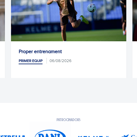
entrenament
Kike García, op
06/08/2026
0
QUIP
PRIMER EQUIP
PATROCINADORS