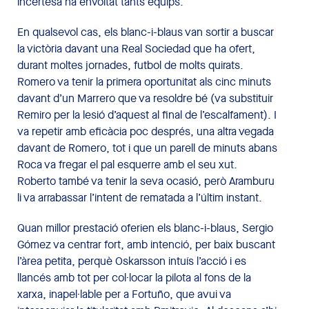
incertesa ha envoltat tants equips.
En qualsevol cas, els blanc-i-blaus van sortir a buscar
la victòria davant una Real Sociedad que ha ofert,
durant moltes jornades, futbol de molts quirats.
Romero va tenir la primera oportunitat als cinc minuts
davant d’un Marrero que va resoldre bé (va substituir
Remiro per la lesió d’aquest al final de l’escalfament). I
va repetir amb eficàcia poc després, una altra vegada
davant de Romero, tot i que un parell de minuts abans
Roca va fregar el pal esquerre amb el seu xut.
Roberto també va tenir la seva ocasió, però Aramburu
li va arrabassar l’intent de rematada a l’últim instant.
Quan millor prestació oferien els blanc-i-blaus, Sergio
Gómez va centrar fort, amb intenció, per baix buscant
l’àrea petita, perquè Oskarsson intuís l’acció i es
llancés amb tot per col·locar la pilota al fons de la
xarxa, inapel·lable per a Fortuño, que avui va