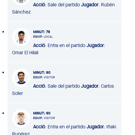
Acció
: Sale del partido
Jugador
: Rubén
Sánchez
MINUT
: 79
EQUIP
: LOCAL
Acció
: Entra en el partido
Jugador
:
Omar El Hilali
MINUT
: 90
EQUIP
: VISITOR
Acció
: Sale del partido
Jugador
: Carlos
Soler
MINUT
: 90
EQUIP
: VISITOR
Acció
: Entra en el partido
Jugador
: Iñaki
Rupérez