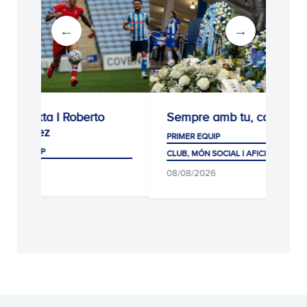
xta I Roberto
Sempre amb tu, capità!
dez
PRIMER EQUIP
UIP
CLUB, MÓN SOCIAL I AFICIÓ
26
08/08/2026