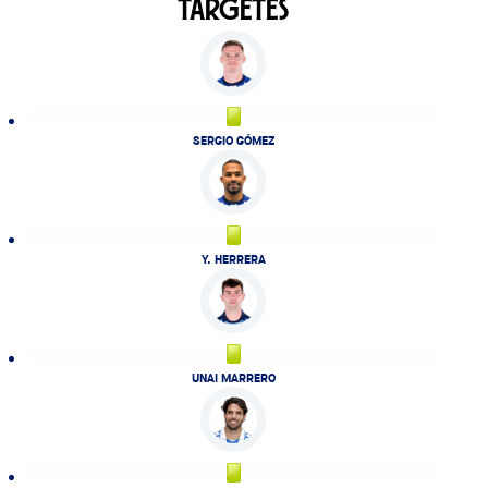
TARGETES
SERGIO GÓMEZ
Y. HERRERA
UNAI MARRERO