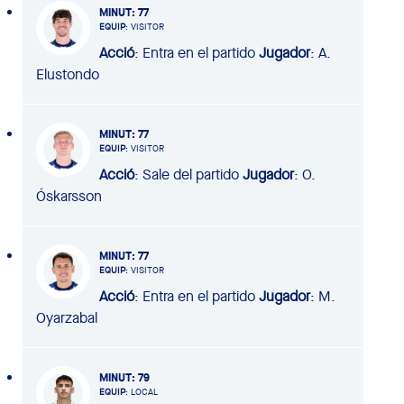
MINUT
: 77
EQUIP
: VISITOR
Acció
: Entra en el partido
Jugador
: A.
Elustondo
MINUT
: 77
EQUIP
: VISITOR
Acció
: Sale del partido
Jugador
: O.
Óskarsson
MINUT
: 77
EQUIP
: VISITOR
Acció
: Entra en el partido
Jugador
: M.
Oyarzabal
MINUT
: 79
EQUIP
: LOCAL