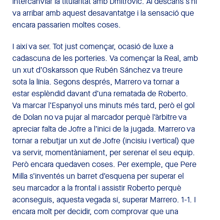
intercanviar la titularitat amb Dmitrovic. Al descans s’hi
va arribar amb aquest desavantatge i la sensació que
encara passarien moltes coses.
I així va ser. Tot just començar, ocasió de luxe a
cadascuna de les porteries. Va començar la Real, amb
un xut d’Oskarsson que Rubén Sánchez va treure
sota la línia. Segons després, Marrero va tornar a
estar esplèndid davant d’una rematada de Roberto.
Va marcar l’Espanyol uns minuts més tard, però el gol
de Dolan no va pujar al marcador perquè l’àrbitre va
apreciar falta de Jofre a l’inici de la jugada. Marrero va
tornar a rebutjar un xut de Jofre (incisiu i vertical) que
va servir, momentàniament, per serenar el seu equip.
Però encara quedaven coses. Per exemple, que Pere
Milla s’inventés un barret d’esquena per superar el
seu marcador a la frontal i assistir Roberto perquè
aconseguís, aquesta vegada sí, superar Marrero. 1-1. I
encara molt per decidir, com comprovar que una