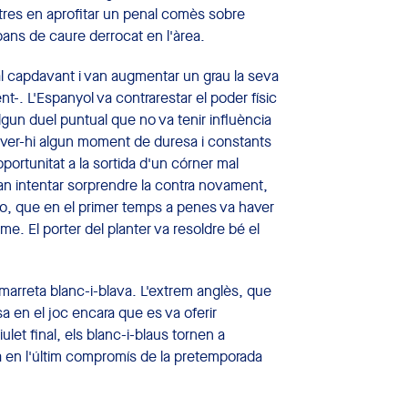
etres en aprofitar un penal comès sobre
 abans de caure derrocat en l'àrea.
 al capdavant i van augmentar un grau la seva
-. L'Espanyol va contrarestar el poder físic
un duel puntual que no va tenir influència
haver-hi algun moment de duresa i constants
oportunitat a la sortida d'un córner mal
van intentar sorprendre la contra novament,
ño, que en el primer temps a penes va haver
e. El porter del planter va resoldre bé el
marreta blanc-i-blava. L'extrem anglès, que
a en el joc encara que es va oferir
et final, els blanc-i-blaus tornen a
a en l'últim compromís de la pretemporada