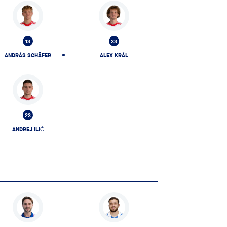
13
33
ANDRÁS SCHÄFER
ALEX KRÁL
23
ANDREJ ILIĆ