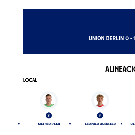
RESUL
UNION BERLIN
0 - 
ALINEAC
LOCAL
31
14
MATHEO RAAB
LEOPOLD QUERFELD
DA