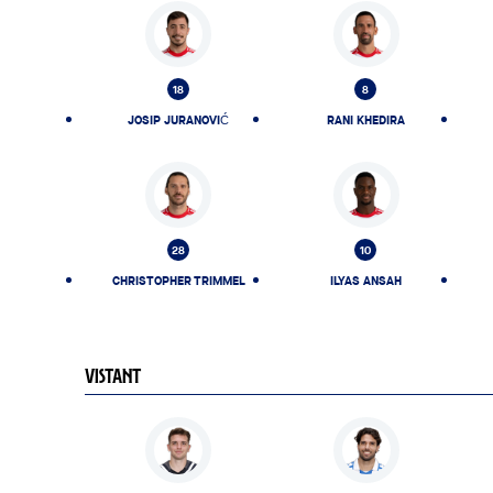
18
8
JOSIP JURANOVIĆ
RANI KHEDIRA
28
10
CHRISTOPHER TRIMMEL
ILYAS ANSAH
VISTANT