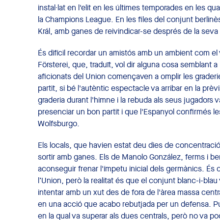
instal·lat en l'elit en les últimes temporades en les qual
la Champions League. En les files del conjunt berlinè
Král, amb ganes de reivindicar-se després de la seva 
És difícil recordar un amistós amb un ambient com el 
Försterei, que, traduït, vol dir alguna cosa semblant a 
aficionats del Union començaven a omplir les graderi
partit, si bé l'autèntic espectacle va arribar en la pr
graderia durant l'himne i la rebuda als seus jugadors v
presenciar un bon partit i que l'Espanyol confirmés 
Wolfsburgo.
Els locals, que havien estat deu dies de concentració
sortir amb ganes. Els de Manolo González, ferms i be
aconseguir frenar l'ímpetu inicial dels germànics. És 
l’Union, però la realitat és que el conjunt blanc-i-blau
intentar amb un xut des de fora de l'àrea massa cent
en una acció que acabo rebutjada per un defensa. Pua
en la qual va superar als dues centrals, però no va po