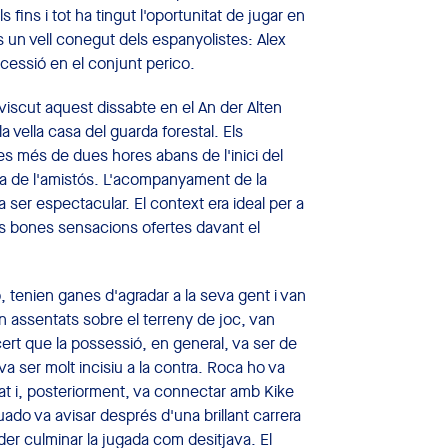
s fins i tot ha tingut l'oportunitat de jugar en
s un vell conegut dels espanyolistes: Alex
cessió en el conjunt perico.
viscut aquest dissabte en el An der Alten
la vella casa del guarda forestal. Els
es més de dues hores abans de l'inici del
èvia de l'amistós. L'acompanyament de la
a ser espectacular. El context era ideal per a
les bones sensacions ofertes davant el
, tenien ganes d'agradar a la seva gent i van
n assentats sobre el terreny de joc, van
cert que la possessió, en general, va ser de
 va ser molt incisiu a la contra. Roca ho va
rat i, posteriorment, va connectar amb Kike
do va avisar després d'una brillant carrera
der culminar la jugada com desitjava. El