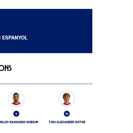
TAT
1
ESPANYOL
IONS
5
15
NILHO RAIMUNDO DOEKHI
TOM ALEXANDER ROTHE