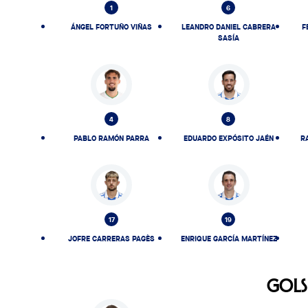
1
6
ÁNGEL FORTUÑO VIÑAS
LEANDRO DANIEL CABRERA
F
SASÍA
4
8
PABLO RAMÓN PARRA
EDUARDO EXPÓSITO JAÉN
R
17
19
JOFRE CARRERAS PAGÈS
ENRIQUE GARCÍA MARTÍNEZ
GOLS