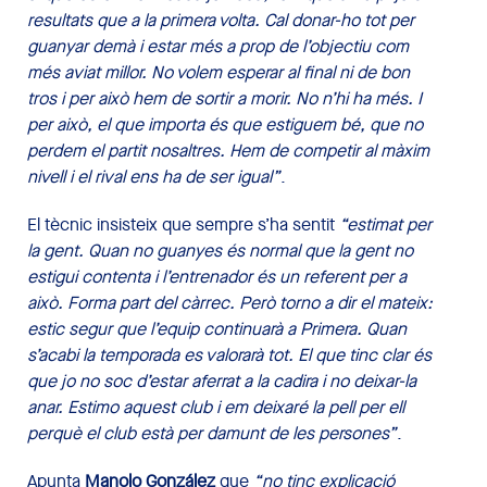
resultats que a la primera volta. Cal donar-ho tot per
guanyar demà i estar més a prop de l’objectiu com
més aviat millor. No volem esperar al final ni de bon
tros i per això hem de sortir a morir. No n’hi ha més. I
per això, el que importa és que estiguem bé, que no
perdem el partit nosaltres. Hem de competir al màxim
nivell i el rival ens ha de ser igual”
.
El tècnic insisteix que sempre s’ha sentit
“estimat per
la gent. Quan no guanyes és normal que la gent no
estigui contenta i l’entrenador és un referent per a
això. Forma part del càrrec. Però torno a dir el mateix:
estic segur que l’equip continuarà a Primera. Quan
s’acabi la temporada es valorarà tot. El que tinc clar és
que jo no soc d’estar aferrat a la cadira i no deixar-la
anar. Estimo aquest club i em deixaré la pell per ell
perquè el club està per damunt de les persones”
.
Apunta
Manolo González
que
“no tinc explicació