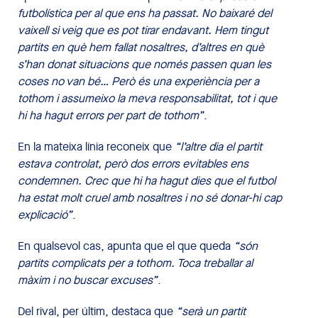
futbolística per al que ens ha passat. No baixaré del
vaixell si veig que es pot tirar endavant. Hem tingut
partits en què hem fallat nosaltres, d’altres en què
s’han donat situacions que només passen quan les
coses no van bé… Però és una experiència per a
tothom i assumeixo la meva responsabilitat, tot i que
hi ha hagut errors per part de tothom”
.
En la mateixa línia reconeix que
“l’altre dia el partit
estava controlat, però dos errors evitables ens
condemnen. Crec que hi ha hagut dies que el futbol
ha estat molt cruel amb nosaltres i no sé donar-hi cap
explicació”
.
En qualsevol cas, apunta que el que queda
“són
partits complicats per a tothom. Toca treballar al
màxim i no buscar excuses”
.
Del rival, per últim, destaca que
“serà un partit