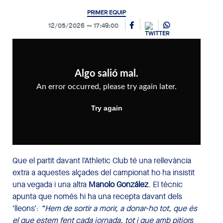
PRIMER EQUIP
12/05/2026
17:49:00
Que el partit davant l’Athletic Club té una rellevància
extra a aquestes alçades del campionat ho ha insistit
una vegada i una altra
Manolo González
. El tècnic
apunta que només hi ha una recepta davant dels
‘lleons’:
“Hem de sortir a morir, a donar-ho tot, que és
el que estem fent cada jornada, tot i que amb pitjors